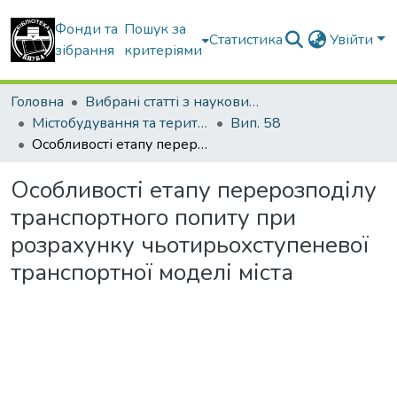
Фонди та
Пошук за
Статистика
Увійти
зібрання
критеріями
Головна
Вибрані статті з наукових збірників КНУБА
Містобудування та територіальне планування
Вип. 58
Особливості етапу перерозподілу транспортного попиту при розрахунку чьотирьохступеневої транспортної моделі міста
Особливості етапу перерозподілу
транспортного попиту при
розрахунку чьотирьохступеневої
транспортної моделі міста