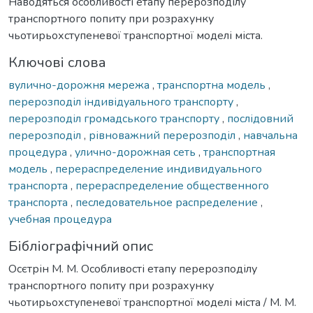
Наводяться особливості етапу перерозподілу
транспортного попиту при розрахунку
чьотирьохступеневої транспортної моделі міста.
Ключові слова
вулично-дорожня мережа
,
транспортна модель
,
перерозподіл індивідуального транспорту
,
перерозподіл громадського транспорту
,
послідовний
перерозподіл
,
рівноважний перерозподіл
,
навчальна
процедура
,
улично-дорожная сеть
,
транспортная
модель
,
перераспределение индивидуального
транспорта
,
перераспределение общественного
транспорта
,
песледовательное распределение
,
учебная процедура
Бібліографічний опис
Осєтрін М. М. Особливості етапу перерозподілу
транспортного попиту при розрахунку
чьотирьохступеневої транспортної моделі міста / М. М.