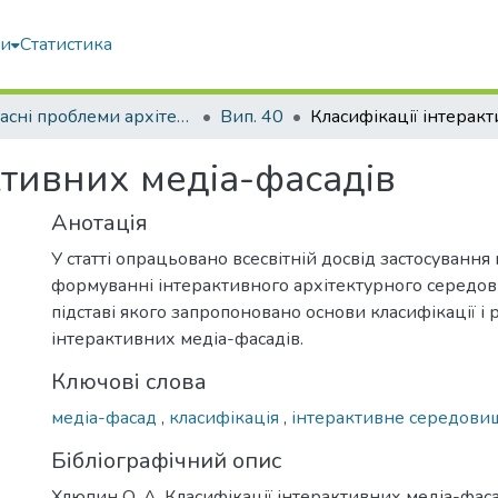
ми
Статистика
Сучасні проблеми архітектури та містобудування
Вип. 40
ктивних медіа-фасадів
Анотація
У статті опрацьовано всесвітній досвід застосування 
формуванні інтерактивного архітектурного середови
підставі якого запропоновано основи класифікації і 
інтерактивних медіа-фасадів.
Ключові слова
медіа-фасад
,
класифікація
,
інтерактивне середови
Бібліографічний опис
Хлюпин О. А. Класифікації інтерактивних медіа-фаса