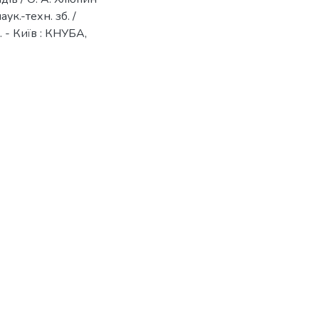
ук.-техн. зб. /
н. - Київ : КНУБА,