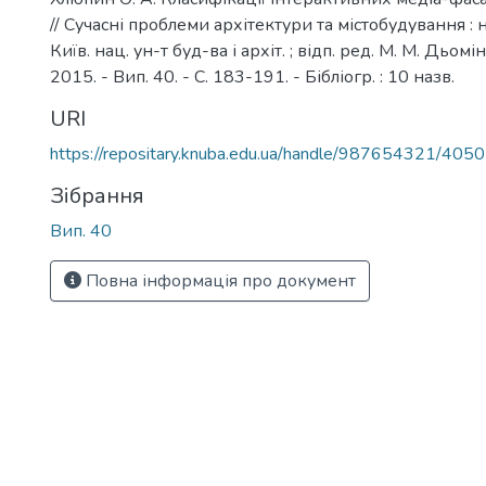
// Сучасні проблеми архітектури та містобудування : на
Київ. нац. ун-т буд-ва і архіт. ; відп. ред. М. М. Дьомі
2015. - Вип. 40. - С. 183-191. - Бібліогр. : 10 назв.
URI
https://repositary.knuba.edu.ua/handle/987654321/4050
Зібрання
Вип. 40
Повна інформація про документ