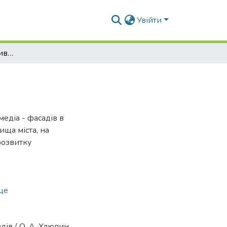
Увійти
Класифікації інтерактивних медіа-фасадів
медіа - фасадів в
ща міста, на
розвитку
ще
дів / О. А. Хлюпин