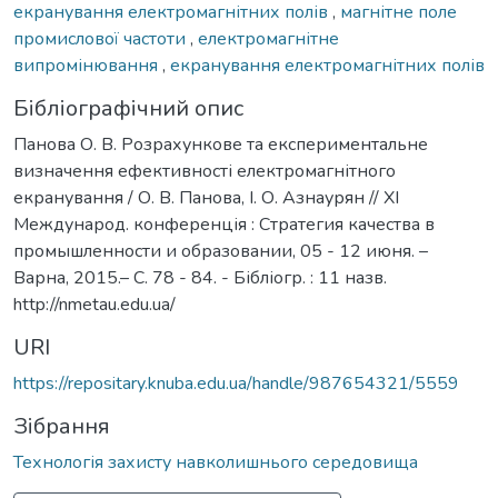
екранування електромагнітних полів
,
магнітне поле
промислової частоти
,
електромагнітне
випромінювання
,
екранування електромагнітних полів
Бібліографічний опис
Панова О. В. Розрахункове та експериментальне
визначення ефективності електромагнітного
екранування / О. В. Панова, І. О. Азнаурян // ХІ
Международ. конференція : Стратегия качества в
промышленности и образовании, 05 - 12 июня. –
Варна, 2015.– С. 78 - 84. - Бібліогр. : 11 назв.
http://nmetau.edu.ua/
URI
https://repositary.knuba.edu.ua/handle/987654321/5559
Зібрання
Технологія захисту навколишнього середовища