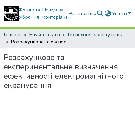
Фонди та
Пошук за
Статистика
Увійти
зібрання
критеріями
Головна
Наукові статті
Технологія захисту навколишнього середовища
Розрахункове та експериментальне визначення ефективності електромагнітного екранування
Розрахункове та
експериментальне визначення
ефективності електромагнітного
екранування