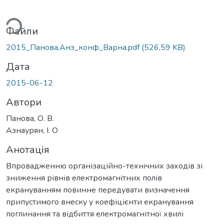
ься...
Файли
2015_Панова,Анз_конф_Варна.pdf
(526,59 KB)
Дата
2015-06-12
Автори
Панова, О. В.
Азнаурян, І. О
Анотація
Впровадженню організаційно-технічних заходів зі
зниження рівнів електромагнітних полів
екрануванням повинне передувати визначення
припустимого внеску у коефіцієнти екранування
поглинання та відбиття електромагнітної хвилі