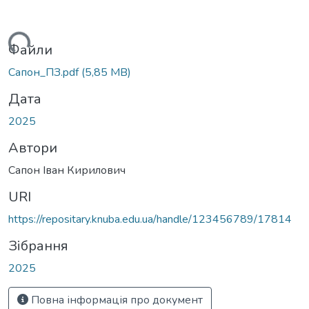
антажиться...
Файли
Сапон_ПЗ.pdf
(5,85 MB)
Дата
2025
Автори
Сапон Іван Кирилович
URI
https://repositary.knuba.edu.ua/handle/123456789/17814
Зібрання
2025
Повна інформація про документ