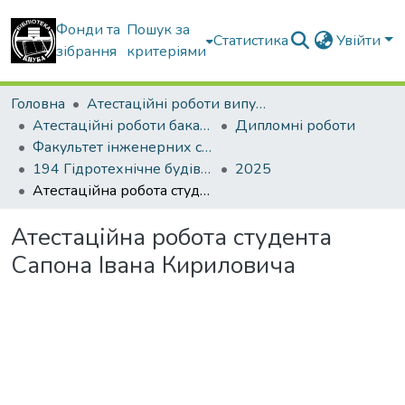
Фонди та
Пошук за
Статистика
Увійти
зібрання
критеріями
Головна
Атестаційні роботи випускників
Атестаційні роботи бакалаврів
Дипломні роботи
Факультет інженерних систем та екології
194 Гідротехнічне будівництво, водна інженерія та водні технології. Водогосподарське будівництво і управління водними ресурсами та системами
2025
Атестаційна робота студента Сапона Івана Кириловича
Атестаційна робота студента
Сапона Івана Кириловича