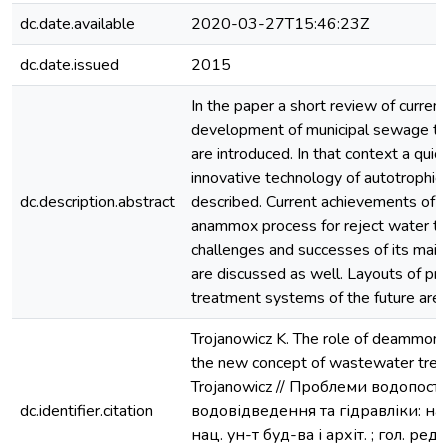
dc.date.available
2020-03-27T15:46:23Z
dc.date.issued
2015
In the paper a short review of current
development of municipal sewage t
are introduced. In that context a quic
innovative technology of autotrophic
dc.description.abstract
described. Current achievements of par
anammox process for reject water tr
challenges and successes of its main
are discussed as well. Layouts of p
treatment systems of the future are
Trojanowicz K. The role of deammonif
the new concept of wastewater treat
Trojanowicz // Проблеми водопост
dc.identifier.citation
водовідведення та гідравліки: наук.
нац. ун-т буд-ва і архіт. ; гол. ред 