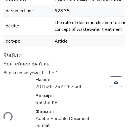
dc.subject.udc
628.35
The role of deammonification techno
dc.title
concept of wastewater treatment
dc.type
Article
Файли
Контейнер файлів
Зараз показуємо
1 - 1 з 1
Назва:
201525-257-267.pdf
Розмір:
656,58 KB
Формат:
ься...
Adobe Portable Document
Format