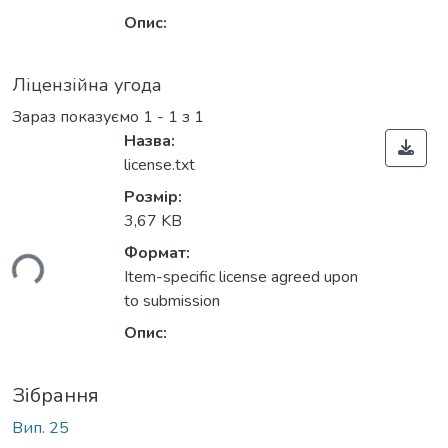
Опис:
Ліцензійна угода
Зараз показуємо
1 - 1 з 1
Назва:
license.txt
Розмір:
3,67 KB
Формат:
ься...
Item-specific license agreed upon
to submission
Опис:
Зібрання
Вип. 25