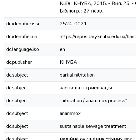
Київ : КНУБА, 2015. - Вип. 25. - С.
Бібліогр. : 27 назв.
dc.identifier.issn
2524-0021
dc.identifier.uri
https://repositary.knuba.edu.ua/h
dc.language.iso
en
dc.publisher
КНУБА
dc.subject
partial nitritation
dc.subject
часткова нітрифікація
dc.subject
"nitritation / anammox process"
dc.subject
anammox
dc.subject
sustainable sewage treatment
dc.subject
надійне очищення стічних вод