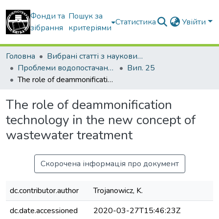
Фонди та
Пошук за
Статистика
Увійти
зібрання
критеріями
Головна
Вибрані статті з наукових збірників КНУБА
Проблеми водопостачання, водовідведення та гідравліки
Вип. 25
The role of deammonification technology in the new concept of wastewater treatment
The role of deammonification
technology in the new concept of
wastewater treatment
Скорочена інформація про документ
dc.contributor.author
Trojanowicz, K.
dc.date.accessioned
2020-03-27T15:46:23Z