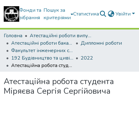
Фонди та
Пошук за
Статистика
Увійти
зібрання
критеріями
Головна
Атестаційні роботи випускників
Атестаційні роботи бакалаврів
Дипломні роботи
Факультет інженерних систем та екології
192 Будівництво та цивільна інженерія. Водопостачання та водовідведення
2022
Атестаційна робота студента Міряєва Сергія Сергійовича
Атестаційна робота студента
Міряєва Сергія Сергійовича