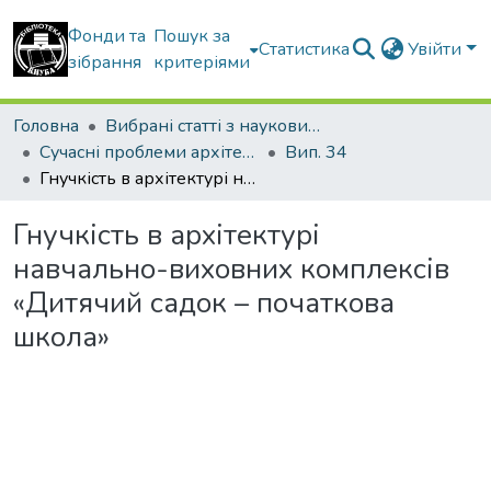
Фонди та
Пошук за
Статистика
Увійти
зібрання
критеріями
Головна
Вибрані статті з наукових збірників КНУБА
Сучасні проблеми архітектури та містобудування
Вип. 34
Гнучкість в архітектурі навчально-виховних комплексів «Дитячий садок – початкова школа»
Гнучкість в архітектурі
навчально-виховних комплексів
«Дитячий садок – початкова
школа»