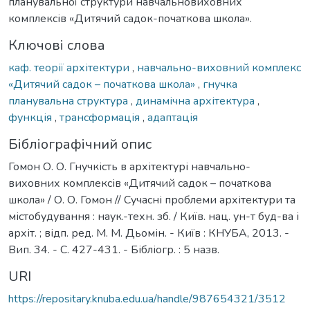
планувальної структури навчальновиховних
комплексів «Дитячий садок-початкова школа».
Ключові слова
каф. теорії архітектури
,
навчально-виховний комплекс
«Дитячий садок – початкова школа»
,
гнучка
планувальна структура
,
динамічна архітектура
,
функція
,
трансформація
,
адаптація
Бібліографічний опис
Гомон О. О. Гнучкість в архітектурі навчально-
виховних комплексів «Дитячий садок – початкова
школа» / О. О. Гомон // Сучасні проблеми архітектури та
містобудування : наук.-техн. зб. / Київ. нац. ун-т буд-ва і
архіт. ; відп. ред. М. М. Дьомін. - Київ : КНУБА, 2013. -
Вип. 34. - С. 427-431. - Бібліогр. : 5 назв.
URI
https://repositary.knuba.edu.ua/handle/987654321/3512