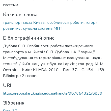
системи.
Ключові слова
транспорт міста Києва
,
особливості роботи
,
історія
розвитку
,
сучасна система МПТ
Бібліографічний опис
Дубова С. В. Особливості роботи пасажирського
транспорту у м. Києві / С. В. Дубова, І. А. Зварич //
Містобудування та територіальне планування : наук.-
техн. зб. / Київ. нац. ун-т буд-ва і архіт. ; гол. ред. М. М.
Осєтрін. - Київ : КНУБА, 2010. - Вип. 37. - С. 154 - 159. -
Бібліогр. : 2 назви.
URI
https://repositary.knuba.edu.ua/handle/987654321/8839
Зібрання
Вип. 37