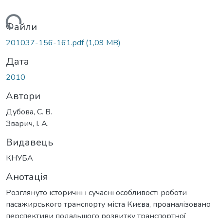
ажиться...
Файли
201037-156-161.pdf
(1,09 MB)
Дата
2010
Автори
Дубова, С. В.
Зварич, І. А.
Видавець
КНУБА
Анотація
Розглянуто історичні і сучасні особливості роботи
пасажирського транспорту міста Києва, проаналізовано
перспективи подальшого розвитку транспортної