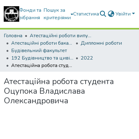
Фонди та
Пошук за
Статистика
Увійти
зібрання
критеріями
Головна
Атестаційні роботи випускників
Атестаційні роботи бакалаврів
Дипломні роботи
Будівельний факультет
192 Будівництво та цивільна інженерія. Промислове і цивільне будівництво
2022
Атестаційна робота студента Оцупока Владислава Олександровича
Атестаційна робота студента
Оцупока Владислава
Олександровича