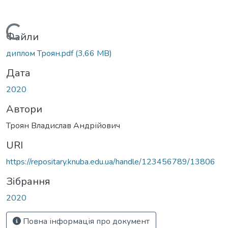
Вантажиться...
Файли
диплом Троян.pdf
(3,66 MB)
Дата
2020
Автори
Троян Владислав Андрійович
URI
https://repositary.knuba.edu.ua/handle/123456789/13806
Зібрання
2020
Повна інформація про документ