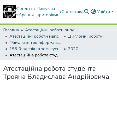
Фонди та
Пошук за
Статистика
Увійти
зібрання
критеріями
Головна
Атестаційні роботи випускників
Атестаційні роботи магістрів
Дипломні роботи
Факультет геоінформаційних систем та управління територіями
193 Геодезія та землеустрій. Геоінформаційні системи і технології
2020
Атестаційна робота студента Трояна Владислава Андрійовича
Атестаційна робота студента
Трояна Владислава Андрійовича