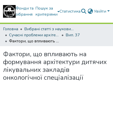
Фонди та
Пошук за
Статистика
Увійти
зібрання
критеріями
Головна
Вибрані статті з наукових збірників КНУБА
Сучасні проблеми архітектури та містобудування
Вип. 37
Фактори, що впливають на формування архітектури дитячих лікувальних закладів онкологічної спеціалізації
Фактори, що впливають на
формування архітектури дитячих
лікувальних закладів
онкологічної спеціалізації