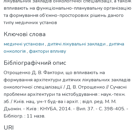
лікувальних закладів онкологічної спеціалізації, а також
впливають на функціонально-планувальну організацію
та формування об’ємно-просторових рішень даного
типу медичних установ
Ключові слова
медичні установи
,
дитячі лікувальні заклади
,
дитяча
онкологія
,
фактори впливу
Бібліографічний опис
Отрощенко Д. В. Фактори, що впливають на
формування архітектури дитячих лікувальних закладів
онкологічної спеціалізації / Д. В. Отрощенко // Сучасні
проблеми архітектури та містобудування : наук.-техн.
зб. / Київ. нац. ун-т буд-ва і архіт. ; відп. ред. М. М.
Дьомін. - Київ : КНУБА, 2014. - Вип. 37. - С. 398-405. -
Бібліогр. : 11 назв.
URI