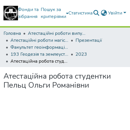
Фонди та
Пошук за
Статистика
Увійти
зібрання
критеріями
Головна
Атестаційні роботи випускників
Атестаційні роботи магістрів
Презентації
Факультет геоінформаційних систем та управління територіями
193 Геодезія та землеустрій. Землеустрій і кадастр
2023
Атестаційна робота студентки Пельц Ольги Романівни
Атестаційна робота студентки
Пельц Ольги Романівни