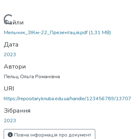
Вантажиться...
Файли
Мельник_ЗІКм-22_Презентація.pdf
(1,31 MB)
Дата
2023
Автори
Пельц Ольга Романівна
URI
https://repositary.knuba.edu.ua/handle/123456789/13707
Зібрання
2023
Повна інформація про документ