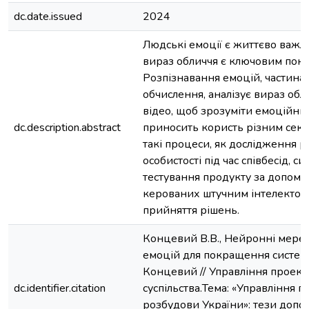
dc.date.issued
2024
Людські емоції є життєво важли
вираз обличчя є ключовим пок
Розпізнавання емоцій, частина
обчислення, аналізує вираз обл
відео, щоб зрозуміти емоційний
dc.description.abstract
приносить користь різним сек
такі процеси, як дослідження р
особистості під час співбесід, си
тестування продукту за допомо
керованих штучним інтелектом
прийняття рішень.
Концевий В.В., Нейронні мереж
емоцій для покращення систем к
Концевий // Управління проект
dc.identifier.citation
суспільства.Тема: «Управління 
розбудови України»: тези допові