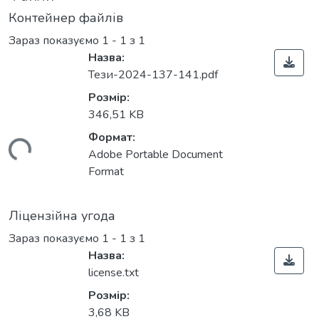
Контейнер файлів
Зараз показуємо
1 - 1 з 1
Назва:
Тези-2024-137-141.pdf
Розмір:
346,51 KB
Формат:
ться...
Adobe Portable Document
Format
Ліцензійна угода
Зараз показуємо
1 - 1 з 1
Назва:
license.txt
Розмір:
3,68 KB