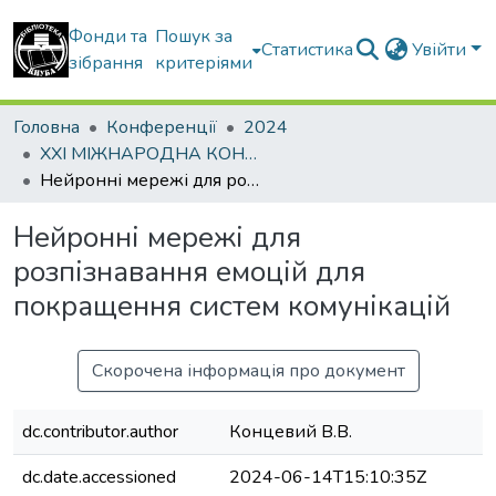
Фонди та
Пошук за
Статистика
Увійти
зібрання
критеріями
Головна
Конференції
2024
ХХI МІЖНАРОДНА КОНФЕРЕНЦІЯ «Управління проектами у розвитку суспільства» Тема: «Управління проєктами післявоєнної розбудови України»
Нейронні мережі для розпізнавання емоцій для покращення систем комунікацій
Нейронні мережі для
розпізнавання емоцій для
покращення систем комунікацій
Скорочена інформація про документ
dc.contributor.author
Концевий В.В.
dc.date.accessioned
2024-06-14T15:10:35Z