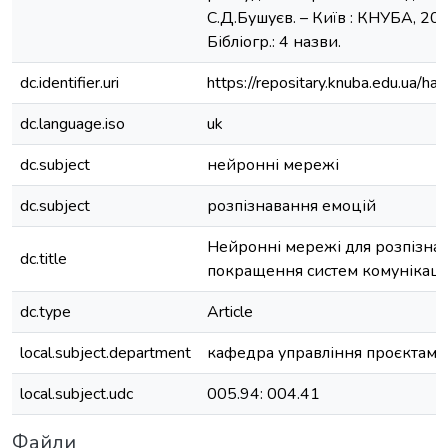
С.Д.Бушуєв. – Київ : КНУБА, 2024
Бібліогр.: 4 назви.
dc.identifier.uri
https://repositary.knuba.edu.ua
dc.language.iso
uk
dc.subject
нейронні мережі
dc.subject
розпізнавання емоцій
Нейронні мережі для розпізна
dc.title
покращення систем комунікаці
dc.type
Article
local.subject.department
кафедра управління проєктами
local.subject.udc
005.94: 004.41
Файли