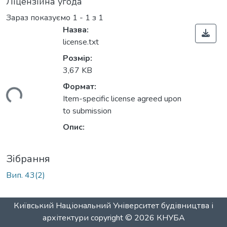
Ліцензійна угода
Зараз показуємо
1 - 1 з 1
Назва:
license.txt
Розмір:
3,67 KB
Формат:
ться...
Item-specific license agreed upon
to submission
Опис:
Зібрання
Вип. 43(2)
Київський Національний Університет будівництва і
архітектури
copyright © 2026
КНУБА