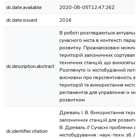
dc.date.available
2020-08-05T12:47:26Z
dc.date.issued
2016
В роботі розглядаються актуальн
сучасного міста в контексті парад
розвитку. Проаналізовані можлив
територій залізничних сортуваль
технічних станцій, що виносяться
dc.description.abstract
Розглянуто їх містобудівний поте
висновки про перспективність в
територій та використання місто
регламентів для управління їх мі
розвитком
Древаль І. В. Використання терит
залізничних станцій для розвитку с
В. Древаль // Сучасні проблеми ар
dc.identifier.citation
містобудування : наук.-техн. зб. / 