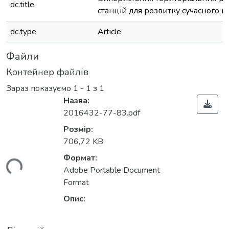
dc.title
станцій для розвитку сучасного мі
dc.type
Article
Файли
Контейнер файлів
Зараз показуємо
1 - 1 з 1
Назва:
2016432-77-83.pdf
Розмір:
706,72 KB
Формат:
ться...
Adobe Portable Document
Format
Опис: