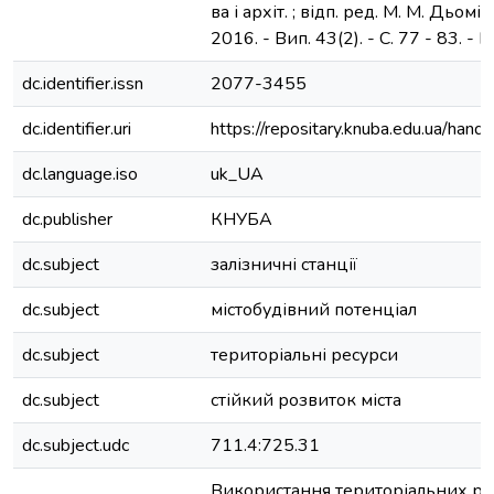
ва і архіт. ; відп. ред. М. М. Дьомі
2016. - Вип. 43(2). - С. 77 - 83. - Б
dc.identifier.issn
2077-3455
dc.identifier.uri
https://repositary.knuba.edu.ua/h
dc.language.iso
uk_UA
dc.publisher
КНУБА
dc.subject
залізничні станції
dc.subject
містобудівний потенціал
dc.subject
територіальні ресурси
dc.subject
стійкий розвиток міста
dc.subject.udc
711.4:725.31
Використання територіальних ре