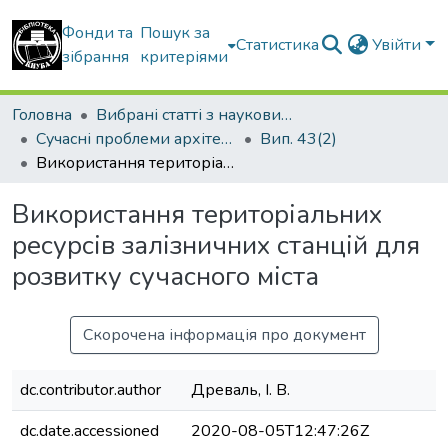
Фонди та
Пошук за
Статистика
Увійти
зібрання
критеріями
Головна
Вибрані статті з наукових збірників КНУБА
Сучасні проблеми архітектури та містобудування
Вип. 43(2)
Використання територіальних ресурсів залізничних станцій для розвитку сучасного міста
Використання територіальних
ресурсів залізничних станцій для
розвитку сучасного міста
Скорочена інформація про документ
dc.contributor.author
Древаль, І. В.
dc.date.accessioned
2020-08-05T12:47:26Z