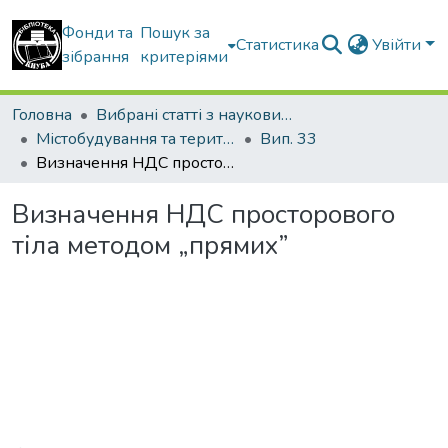
Фонди та
Пошук за
Статистика
Увійти
зібрання
критеріями
Головна
Вибрані статті з наукових збірників КНУБА
Містобудування та територіальне планування
Вип. 33
Визначення НДС просторового тіла методом „прямих”
Визначення НДС просторового
тіла методом „прямих”