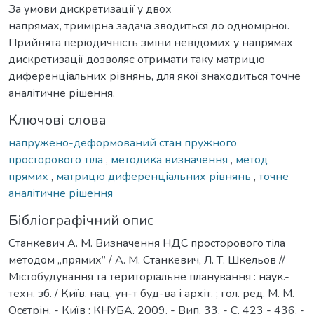
За умови дискретизації у двох
напрямах, тримірна задача зводиться до одномірної.
Прийнята періодичність зміни невідомих у напрямах
дискретизації дозволяє отримати таку матрицю
диференціальних рівнянь, для якої знаходиться точне
аналітичне рішення.
Ключові слова
напружено-деформований стан пружного
просторового тіла
,
методика визначення
,
метод
прямих
,
матрицю диференціальних рівнянь
,
точне
аналітичне рішення
Бібліографічний опис
Станкевич А. М. Визначення НДС просторового тіла
методом „прямих” / А. М. Станкевич, Л. Т. Шкельов //
Містобудування та територіальне планування : наук.-
техн. зб. / Київ. нац. ун-т буд-ва і архіт. ; гол. ред. М. М.
Осєтрін. - Київ : КНУБА, 2009. - Вип. 33. - С. 423 - 436. -