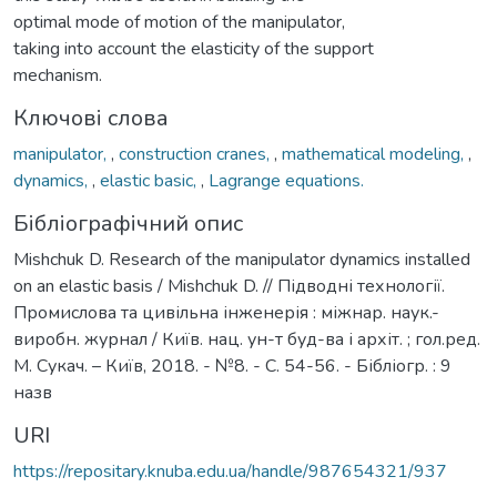
optimal mode of motion of the manipulator,
taking into account the elasticity of the support
mechanism.
Ключові слова
manipulator,
,
construction cranes,
,
mathematical modeling,
,
dynamics,
,
elastic basic,
,
Lagrange equations.
Бібліографічний опис
Mishchuk D. Research of the manipulator dynamics installed
on an elastic basis / Mishchuk D. // Підводні технології.
Промислова та цивільна інженерія : міжнар. наук.-
виробн. журнал / Київ. нац. ун-т буд-ва і архіт. ; гол.ред.
М. Сукач. – Київ, 2018. - №8. - С. 54-56. - Бібліогр. : 9
назв
URI
https://repositary.knuba.edu.ua/handle/987654321/937