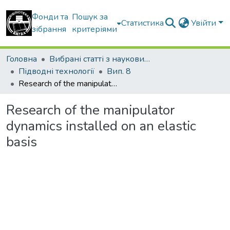
Фонди та
Пошук за
Статистика
Увійти
зібрання
критеріями
Головна
Вибрані статті з наукових збірників КНУБА
Підводні технології
Вип. 8
Research of the manipulator dynamics installed on an elastic basis
Research of the manipulator
dynamics installed on an elastic
basis