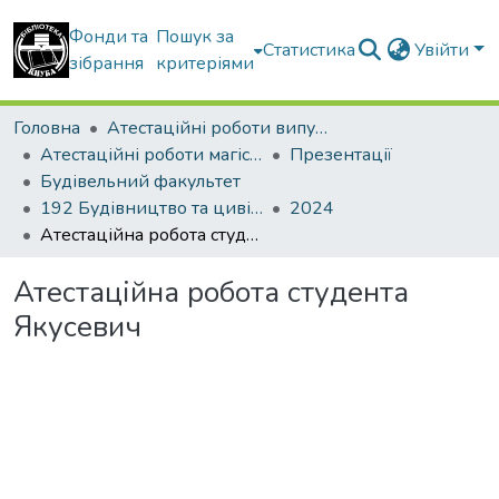
Фонди та
Пошук за
Статистика
Увійти
зібрання
критеріями
Головна
Атестаційні роботи випускників
Атестаційні роботи магістрів
Презентації
Будівельний факультет
192 Будівництво та цивільна інженерія. Промислове і цивільне будівництво
2024
Атестаційна робота студента Якусевич
Атестаційна робота студента
Якусевич