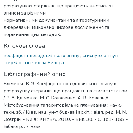
розрахунках стержнів, що працюють на стиск зі
згином за різними
нормативними документами та літературними
джерелами. Виконано числове дослідження та
порівняння цих методик.
Ключові слова
коефіцієнт повздовжнього згину
,
стиснуто-зігнуті
стержні
,
гіпербола Ейлера
Бібліографічний опис
Кліменко В. З. Коефіцієнт повздовжнього згину в
розрахунку стержнів, що працюють на стиск зі згином
/ В. З. Кліменко, М. С. Коваленко, А. В. Коваль //
Містобудування та територіальне планування : наук.-
техн. зб. / Київ. нац. ун-т буд-ва і архіт. ; відп. ред. М. М.
Осєтрін. - Київ : КНУБА, 2010. - Вип. 38. - С. 181- 188. -
Бібліогр. : 7 назв.