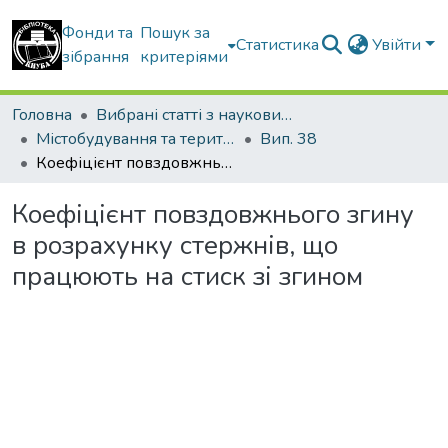
Фонди та
Пошук за
Статистика
Увійти
зібрання
критеріями
Головна
Вибрані статті з наукових збірників КНУБА
Містобудування та територіальне планування
Вип. 38
Коефіцієнт повздовжнього згину в розрахунку стержнів, що працюють на стиск зі згином
Коефіцієнт повздовжнього згину
в розрахунку стержнів, що
працюють на стиск зі згином