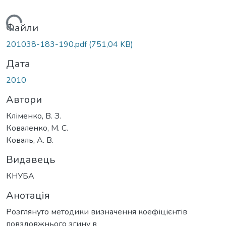
Вантажиться...
Файли
201038-183-190.pdf
(751,04 KB)
Дата
2010
Автори
Кліменко, В. З.
Коваленко, М. С.
Коваль, А. В.
Видавець
КНУБА
Анотація
Розглянуто методики визначення коефіцієнтів
повздовжнього згину в