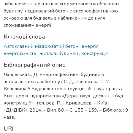
забезпеченні достатньої «герметичності» оболонки
будинку, ніздрюватий бетон є високоефективною
основою для будівель з наближеним до нуля
споживанням енергії.
Ключові слова
Автоклавний ніздрюватий бетон
,
енергія
,
енергоємність
,
житлові будинки
,
конструкція
Бібліографічний опис
Лаповська С. Д. Енергоефективні будинки з
автоклавного газобетону / С. Д. Лаповська, Т. М.
Волошина // Будівельні конструкції : зб. наук. праць /
Київ. держ. підприємство «Держ. наук.-досл. ін.-т буд.
конструкцій» ; гол. ред. П. І. Кривошеєв. – Київ :
«ДНДІБК», 2014. – Вип. 80. – С. 155 – 159. – Бібліогр. : 9
назв.
URI