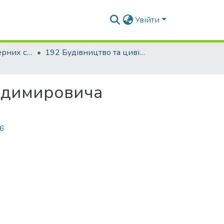
Увійти
Факультет інженерних систем та екології
192 Будівництво та цивільна інженерія. Теплогазопостачання і вентиляція
лодимировича
66