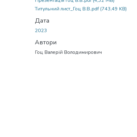
Презентація Гоц В.В..pdf
(4,32 MB)
Титульний лист_Гоц В.В..pdf
(743,49 KB)
Дата
2023
Автори
Гоц Валерій Володимирович