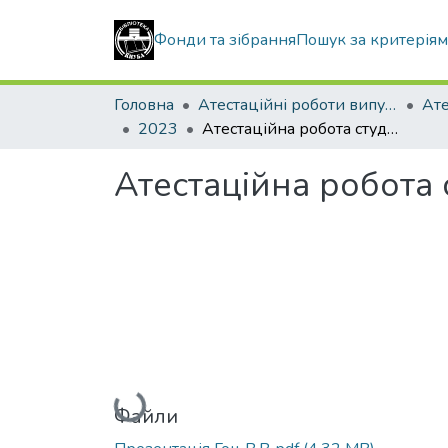
Фонди та зібрання
Пошук за критерія
Головна
Атестаційні роботи випускників
2023
Атестаційна робота студента Гоца Валерія Володимировича
Атестаційна робота
Вантажиться...
Файли