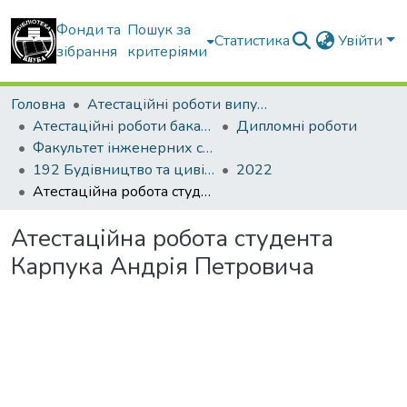
Фонди та
Пошук за
Статистика
Увійти
зібрання
критеріями
Головна
Атестаційні роботи випускників
Атестаційні роботи бакалаврів
Дипломні роботи
Факультет інженерних систем та екології
192 Будівництво та цивільна інженерія. Водопостачання та водовідведення
2022
Атестаційна робота студента Карпука Андрія Петровича
Атестаційна робота студента
Карпука Андрія Петровича