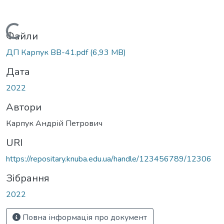
Вантажиться...
Файли
ДП Карпук ВВ-41.pdf
(6,93 MB)
Дата
2022
Автори
Карпук Андрій Петрович
URI
https://repositary.knuba.edu.ua/handle/123456789/12306
Зібрання
2022
Повна інформація про документ