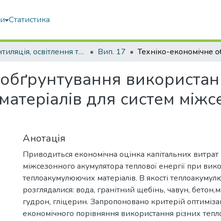
ми
Статистика
Вентиляція, освітлення та теплогазопостачання
Вип. 17
 обґрунтування використа
атеріалів для систем міжс
Анотація
Приводиться економічна оцінка капітальних витрат
міжсезонного акумулятора теплової енергії при вик
теплоакумулюючих матеріалів. В якості теплоакумул
розглядалися: вода, гранітний щебінь, чавун, бетон,
гудрон, гліцерин. Запропоновано критерій оптимізац
економічного порівняння використання різних теп