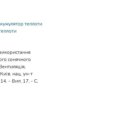
акумулятор теплоти
теплоти
 використання
ого сонячного
 Вентиляція,
 Київ. нац. ун-т
14. - Вип. 17. - С.