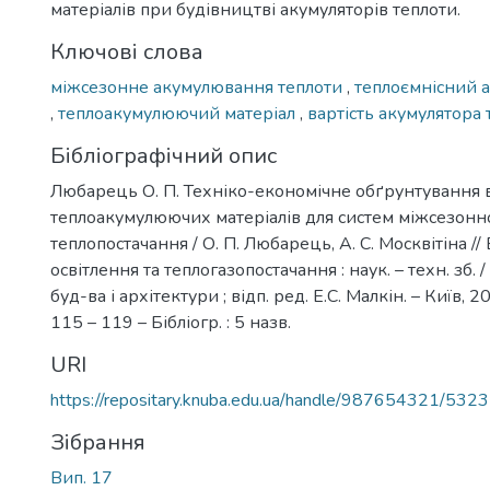
матеріалів при будівництві акумуляторів теплоти.
Ключові слова
міжсезонне акумулювання теплоти
,
теплоємнісний 
,
теплоакумулюючий матеріал
,
вартість акумулятора 
Бібліографічний опис
Любарець О. П. Техніко-економічне обґрунтування
теплоакумулюючих матеріалів для систем міжсезонн
теплопостачання / О. П. Любарець, А. С. Москвітіна //
освітлення та теплогазопостачання : наук. – техн. зб. /
буд-ва і архітектури ; відп. ред. Е.С. Малкін. – Київ, 20
115 – 119 – Бібліогр. : 5 назв.
URI
https://repositary.knuba.edu.ua/handle/987654321/5323
Зібрання
Вип. 17