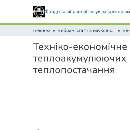
Фонди та зібрання
Пошук за критерія
Головна
Вибрані статті з наукових збірників КНУБА
Техніко-економічне
теплоакумулюючих м
теплопостачання
Вантажиться...