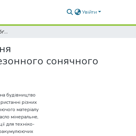
Увійти
Техніко-економічне обґрунтування використання теплоакумулюючих матеріалів для систем міжсезонного сонячного теплопостачання
ння
езонного сонячного
 на будівництво
ористанні різних
юючого матеріалу
масло мінеральне,
ії для техніко-
лоакумулюючих