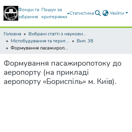
Фонди та
Пошук за
Статистика
Увійти
зібрання
критеріями
Головна
Вибрані статті з наукових збірників КНУБА
Містобудування та територіальне планування
Вип. 38
Формування пасажиропотоку до аеропорту (на прикладі аеропорту «Бориспіль» м. Київ).
Формування пасажиропотоку до
аеропорту (на прикладі
аеропорту «Бориспіль» м. Київ).