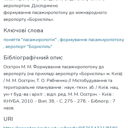
аеропортом. Досліджено
формування пасажиропотоку до міжнародного
аеропорту «Бориспіль».
Ключові слова
поняття "пасажиропотік"
,
формування пасажиропотоку
,
аеропорт "Бориспіль"
Бібліографічний опис
Осєтрін М. М. Формування пасажиропотоку до
аеропорту (на прикладі аеропорту «Бориспіль» м. Київ)
/ М. М. Осєтрін, Т. О. Рябченко // Містобудування та
територіальне планування : наук.-техн. зб. / Київ. нац.
ун-т буд-ва і архіт. ; відп. ред. М. М. Осєтрін. - Київ :
КНУБА, 2010. - Вип. 38. - С. 275 - 278. - Бібліогр. : 7
назв.
URI