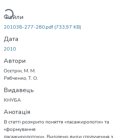
ться...
Файли
201038-277-280.pdf
(733,97 KB)
Дата
2010
Автори
Осєтрін, М. М.
Рябченко, Т. О.
Видавець
КНУБА
Анотація
В статті розкрито поняття «пасажиропотік» та
«формування
пасажиропотоку». Виділено види сполучення з