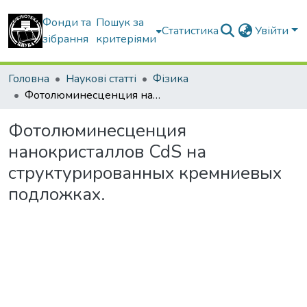
Фонди та
Пошук за
Статистика
Увійти
зібрання
критеріями
Головна
Наукові статті
Фізика
Фотолюминесценция нанокристаллов CdS на структурированных кремниевых подложках.
Фотолюминесценция
нанокристаллов CdS на
структурированных кремниевых
подложках.