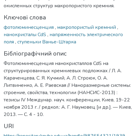
окисленных структур макропористого кремния.
Ключові слова
фотолюминесценция
,
макропористый кремний
,
нанокристалы CdS
,
напряженность электрического
поля
,
ступеньки Ванье-Штарка
Бібліографічний опис
Фотолюминесценция нанокристаллов CdS на
структурированных кремниевых подложках / Л. А.
Караченцева, С. Я. Кучмий, А. Л. Строюк, О. А.
Литвиненко, А. Е. Раевская // Наноразмерные системы:
строение, свойства, технологии (НАНСИС-2013) :
тезисы IV Междунар. науч. конференции, Киев, 19-22
ноября 2013 г. / редкол.: А. Г. Наумовец [и др.]. — Киев,
2013. — С. 4 - 10.
URI
https://repositary.knuba.edu.ua/handle/987654321/1939