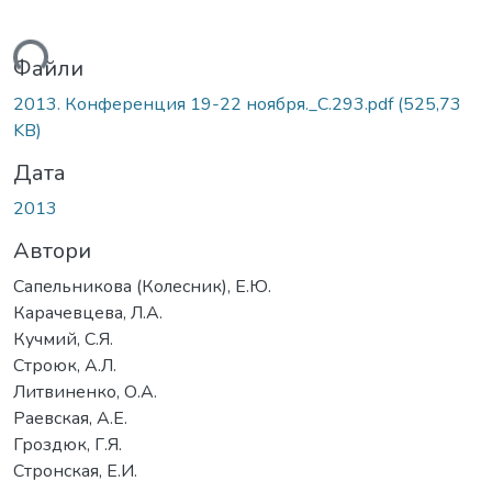
ься...
Файли
2013. Конференция 19-22 ноября._С.293.pdf
(525,73
KB)
Дата
2013
Автори
Сапельникова (Колесник), Е.Ю.
Карачевцева, Л.А.
Кучмий, С.Я.
Строюк, А.Л.
Литвиненко, О.А.
Раевская, А.Е.
Гроздюк, Г.Я.
Стронская, Е.И.