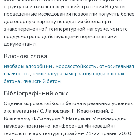
структуры и начальных условий хранения.В целом
проведенные исследования позволили получить более
достоверную картину поведения бетона при
знакопеременной температурной нагрузке, чем это
предусмотрено действующими нормативными
документами.
Ключові слова
изобары адсорбции
,
морозостойкость
,
относительная
влажность
,
температура замерзания воды в порах
бетона
,
ячеистый бетон
Бібліографічний опис
Оценка морозостойкости бетона в реальных условиях
эксплуатации / С. Лаповская, Г. Краснянский, В.
Клапченко, И. Азнаурян // Матеріали ІV міжнародної
науково-практичної конференції «Інноваційні
технології в архітектурі і дизайні» 21-22 травня 2020