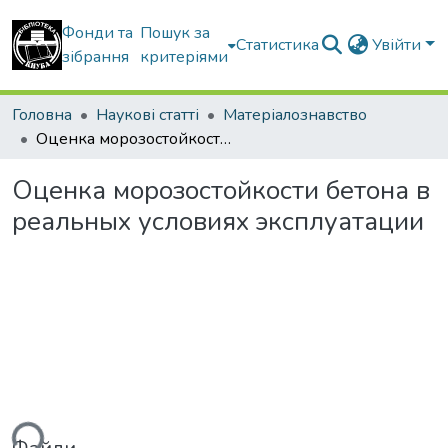
Фонди та
Пошук за
Статистика
Увійти
зібрання
критеріями
Головна
Наукові статті
Матеріалознавство
Оценка морозостойкости бетона в реальных условиях эксплуатации
Оценка морозостойкости бетона в
реальных условиях эксплуатации
ься...