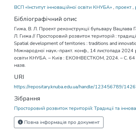
ВСП «Інститут інноваційної освіти КНУБА»
,
проект
,
Бібліографічний опис
Гижа, В. Л. Проект реконструкції бульвару Вацлава Гав
Л. Гижа // Просторовий розвиток територій : традиції
Spatial development of territories : traditions and innovat
Міжнародної наук.-практ. конф., 14 листопада 2024 р.
освіти КНУБА. – Київ : ЕКОІНВЕСТКОМ, 2024. – С. 64 - 
назв.
URI
https://repositary.knuba.edu.ua/handle/123456789/142
Зібрання
Просторовий розвиток територій: Традиції та іннова
Повна інформація про документ