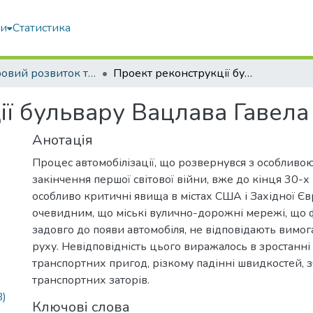
ми
Статистика
Просторовий розвиток територій: Традиції та інновації
Проект реконструкції бульвару Вацлава Гавела в м. Києві
ї бульвару Вацлава Гавела 
Анотація
Процес автомобілізації, що розвернувся з особливою
закінчення першої світової війни, вже до кінця 30-х
особливо критичні явища в містах США і Західної Єв
очевидним, що міські вулично-дорожні мережі, що
задовго до появи автомобіля, не відповідають вимо
руху. Невідповідність цього виражалось в зростанн
транспортних пригод, різкому падінні швидкостей, 
транспортних заторів.
B)
Ключові слова