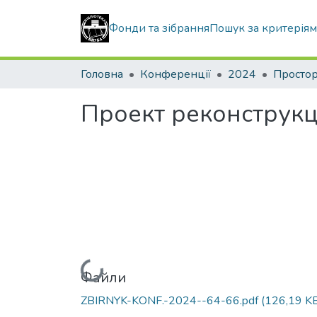
Фонди та зібрання
Пошук за критерія
Головна
Конференції
2024
Проект реконструкці
Вантажиться...
Файли
ZBIRNYK-KONF.-2024--64-66.pdf
(126,19 K