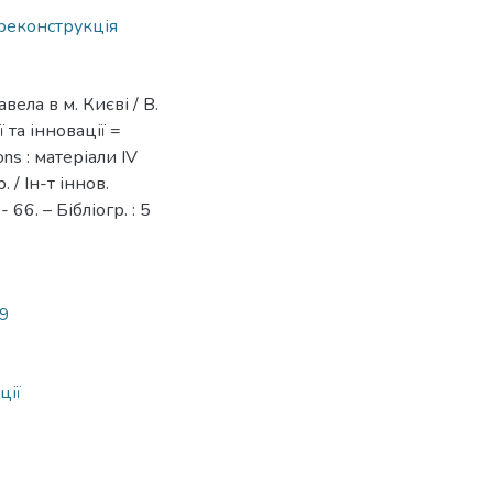
реконструкція
ела в м. Києві / В.
 та інновації =
ions : матеріали IV
 / Ін-т іннов.
66. – Бібліогр. : 5
69
ції