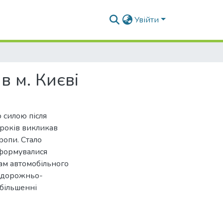
Увійти
в м. Києві
 силою після
 років викликав
ропи. Стало
 формувалися
гам автомобільного
і дорожньо-
збільшенні