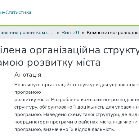
ми
Статистика
Управління розвитком складних систем
Вип. 20
лена організаційна структ
амою розвитку міста
Анотація
Розглянуто організаційні структури для управління 
програмою
розвитку міста. Розроблено композитно-розподілен
структуру, обґрунтовано її доцільність для управлін
програмою. Наведено схему такої структури, де виді
координатори програми в районах міста, інші члени
програмою, визначено їх відповідальність.