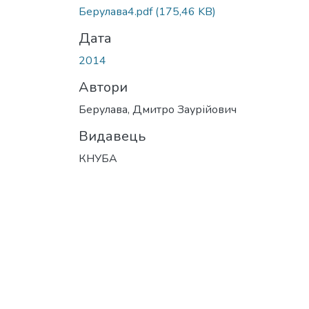
Берулава4.pdf
(175,46 KB)
Дата
2014
Автори
Берулава, Дмитро Заурійович
Видавець
КНУБА