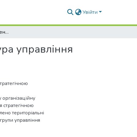
Увійти
Композитно-розподілена організаційна структура управління стратегічною програмою розвитку міста
ура управління
стратегічною
у організаційну
ня стратегічною
лено територіальні
 групи управління