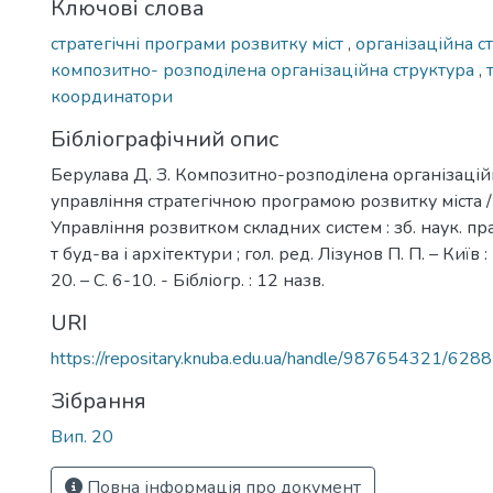
Ключові слова
стратегічні програми розвитку міст
,
організаційна с
композитно- розподілена організаційна структура
,
координатори
Бібліографічний опис
Берулава Д. З. Композитно-розподілена організацій
управління стратегічною програмою розвитку міста / 
Управління розвитком складних систем : зб. наук. пра
т буд-ва і архітектури ; гол. ред. Лізунов П. П. – Київ
20. – С. 6-10. - Бібліогр. : 12 назв.
URI
https://repositary.knuba.edu.ua/handle/987654321/6288
Зібрання
Вип. 20
Повна інформація про документ