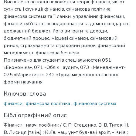
Висвітлено основні положення теорії фінансів, як-от
сутність і функції фінансів, фінансова політика,
фінансова система та її ланки, управління фінансами,
фінанси суб’єктів господарювання та домогосподарств,
державний бюджет, його витрати та доходи,
бюджетний процес, місцеві фінанси, фінансовий
ринок, страхування та страховий ринок, фінансовий
менеджмент, фінансова безпека.
Призначено для студентів спеціальностей 051
«Економіка», 071 «Облік і аудит», 073 «Менеджмент»,
075 «Маркетинг», 242 «Туризм» денної та заочної
форми навчання.
Ключові слова
фінанси
,
фінансова політика
,
фінансова система
Бібліографічний опис
Фінанси : навч. посібник / С. П. Стеценко, В. В. Титок, Н.
В. Лисиця [та ін.] ; Київ. нац. ун-т буд-ва і архіт. - Київ :