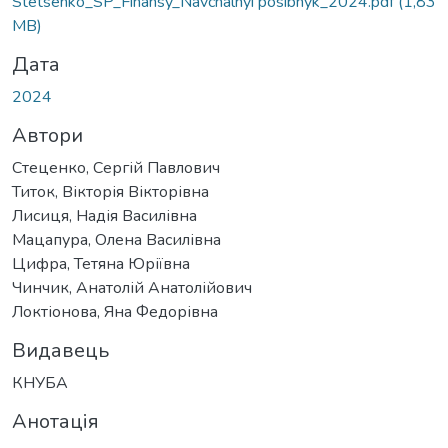
Stetsenko_SP_Finansy_Navchalnyi posibnyk_2024.pdf
(1,83
MB)
Дата
2024
Автори
Стеценко, Сергій Павлович
Титок, Вікторія Вікторівна
Лисиця, Надія Василівна
Мацапура, Олена Василівна
Цифра, Тетяна Юріївна
Чинчик, Анатолій Анатолійович
Локтіонова, Яна Федорівна
Видавець
КНУБА
Анотація