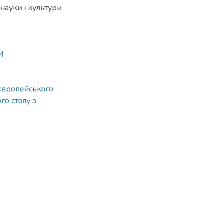
 науки і культури
04
 європейського
го столу з