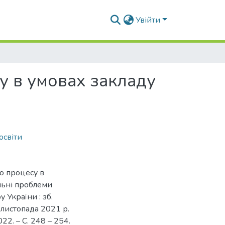
Увійти
у в умовах закладу
освіти
о процесу в
альні проблеми
 України : зб.
7 листопада 2021 р.
022. – С. 248 – 254.