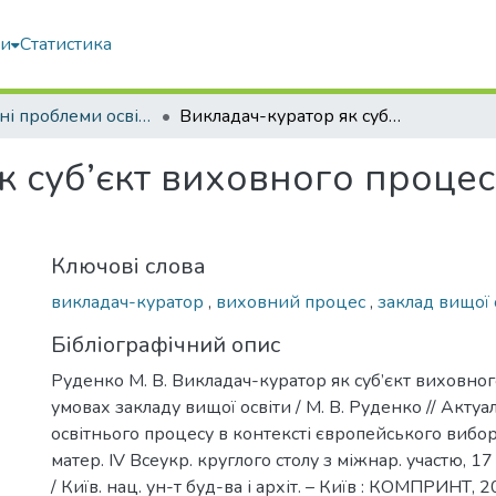
ми
Статистика
Актуальні проблеми освітнього процесу в контексті європейського вибору України: матеріали ІV Всеукраїнського круглого столу з міжнародною участю (17 листопада 2021 року)
Викладач-куратор як суб’єкт виховного процесу в умовах закладу вищої освіти
к суб’єкт виховного процес
Ключові слова
викладач-куратор
,
виховний процес
,
заклад вищої 
Бібліографічний опис
Руденко М. В. Викладач-куратор як суб’єкт виховног
умовах закладу вищої освіти / М. В. Руденко // Акту
освітнього процесу в контексті європейського вибору
матер. ІV Всеукр. круглого столу з міжнар. участю, 1
/ Київ. нац. ун-т буд-ва і архіт. – Київ : КОМПРИНТ, 2