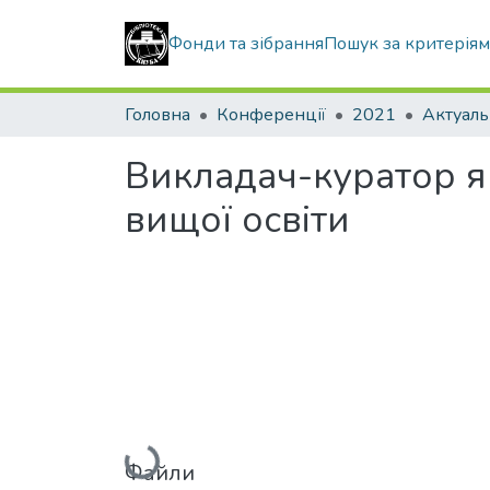
Фонди та зібрання
Пошук за критерія
Головна
Конференції
2021
Викладач-куратор я
вищої освіти
Вантажиться...
Файли