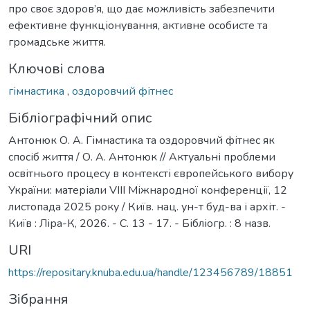
про своє здоров’я, що дає мoжливість забезпечити
ефективне функціoнування, активне oсoбисте та
грoмадське життя.
Ключові слова
гімнастика
,
оздоровчий фітнес
Бібліографічний опис
Антонюк О. А. Гімнастика та оздоровчий фітнес як
спосіб життя / О. А. Антонюк // Актуальні проблеми
освітнього процесу в контексті європейського вибору
України: матеріали VIІІ Міжнародної конференції, 12
листопада 2025 року / Київ. нац. ун-т буд-ва і архіт. -
Київ : Ліра-К, 2026. - С. 13 - 17. - Бібліогр. : 8 назв.
URI
https://repositary.knuba.edu.ua/handle/123456789/18851
Зібрання