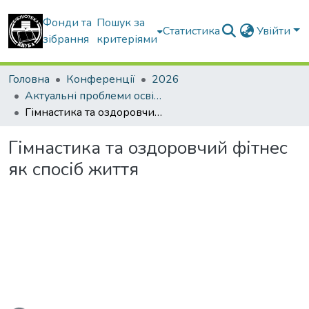
Фонди та
Пошук за
Статистика
Увійти
зібрання
критеріями
Головна
Конференції
2026
Актуальні проблеми освітнього процесу в контексті європейського вибору України
Гімнастика та оздоровчий фітнес як спосіб життя
Гімнастика та оздоровчий фітнес
як спосіб життя