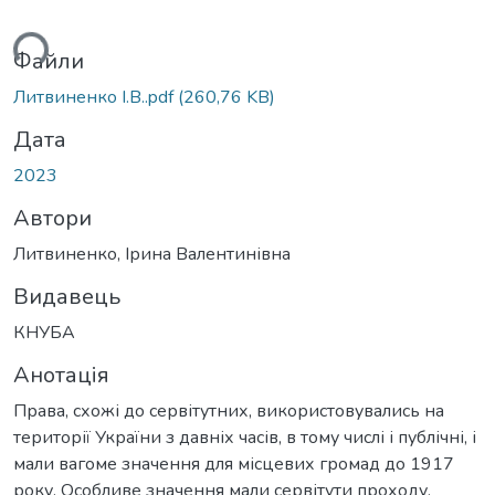
ься...
Файли
Литвиненко І.В..pdf
(260,76 KB)
Дата
2023
Автори
Литвиненко, Ірина Валентинівна
Видавець
КНУБА
Анотація
Права, схожі до сервітутних, використовувались на
території України з давніх часів, в тому числі і публічні, і
мали вагоме значення для місцевих громад до 1917
року. Особливе значення мали сервітути проходу,