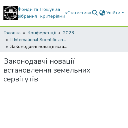
Фонди та
Пошук за
Статистика
Увійти
зібрання
критеріями
Головна
Конференції
2023
ІІ International Scientific and Practical Conference LAND & PROPERTY DEVELOPMENT: INNOVATIONS AND TRANSFORMATIONS
Законодавчі новації встановлення земельних сервітутів
Законодавчі новації
встановлення земельних
сервітутів