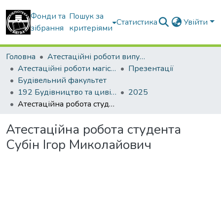
Фонди та
Пошук за
Статистика
Увійти
зібрання
критеріями
Головна
Атестаційні роботи випускників
Атестаційні роботи магістрів
Презентації
Будівельний факультет
192 Будівництво та цивільна інженерія. Промислове і цивільне будівництво
2025
Атестаційна робота студента Субін Ігор Миколайович
Атестаційна робота студента
Субін Ігор Миколайович