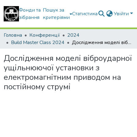
Фонди та
Пошук за
Статистика
Увійти
зібрання
критеріями
Головна
Конференції
2024
Build Master Class 2024
Дослідження моделі віброударної ущільнюючої установки з електромагнітним приводом на постійному струмі
Дослідження моделі віброударної
ущільнюючої установки з
електромагнітним приводом на
постійному струмі