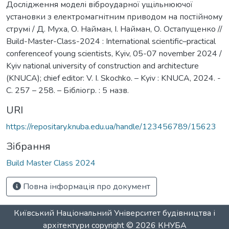
Дослідження моделі віброударної ущільнюючої
установки з електромагнітним приводом на постійному
струмі / Д. Муха, О. Найман, І. Найман, О. Остапущенко //
Build-Master-Class-2024 : International scientific–practical
conferenceof young scientists, Kyiv, 05-07 november 2024 /
Kyiv national university of construction and architecture
(KNUCA); chief editor: V. I. Skochko. – Kyiv : KNUCA, 2024. -
С. 257 – 258. – Бібліогр. : 5 назв.
URI
https://repositary.knuba.edu.ua/handle/123456789/15623
Зібрання
Build Master Class 2024
Повна інформація про документ
Київський Національний Університет будівництва і
архітектури
copyright © 2026
КНУБА