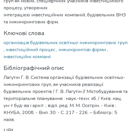
груп як нових, специфічних учасників інвестиційного
процесу, утворених
інтеграцією інвестиційних компаній, будівельних ВНЗ
та інжинірингових фірм.
Ключові слова
організація будівельних освітньо-інжинірингових груп
,
інвестиційний процес
,
інжинірингові фірми
,
інвестиційні компанії
Бібліографічний опис
Лагутін Г. В. Система організації будівельних освітньо-
інжинірингових груп, як учасників реалізації
будівельних проектів / Г. В. Лагутін // Містобудування та
територіальне планування : наук.-техн. зб. / Київ. нац.
ун-т буд-ва і архіт. ; відп. ред. М. М. Осєтрін. - Київ :
КНУБА, 2008. - Вип. 30. - С. 217 - 226. – Бібліогр.: 5
назв.
URI