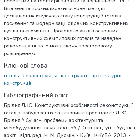
проектами на території України та колишнього СРСР.
Виділені та проаналізовані основні методи
дослідження існуючого стану конструкцій готелів,
посилення та модернізації окремих конструктивних
вузлів та елементів. Проведено аналіз основних
конструктивних схем типових готелів та наведені
рекомендації по їх можливому просторовому
розширенню.
Ключові слова
готель
,
реконструкція
,
конструкції
,
архітектурні
конструкції
Бібліографічний опис
Брідня Л. Ю. Конструктивні особливості реконструкції
готелів, побудованих за типовими проектами / Л. Ю.
Брідня // Сучасні проблеми архітектури та
містобудування : наук.-техн. зб. / Київ. нац. ун-т буд-ва і
архіт. ; відп. ред. М. М. Дьомін. - Київ : КНУБА, 2013. -