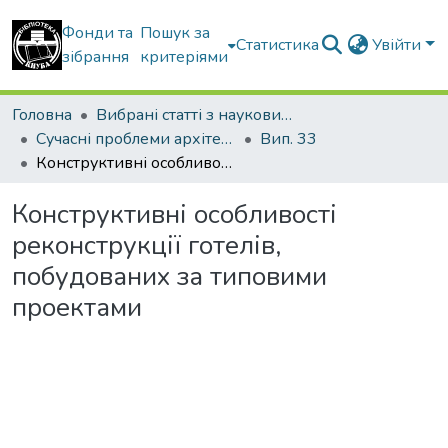
Фонди та
Пошук за
Статистика
Увійти
зібрання
критеріями
Головна
Вибрані статті з наукових збірників КНУБА
Сучасні проблеми архітектури та містобудування
Вип. 33
Конструктивні особливості реконструкції готелів, побудованих за типовими проектами
Конструктивні особливості
реконструкції готелів,
побудованих за типовими
проектами