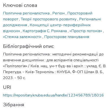
Ключові слова
Політична регіоналістика
,
Регіон
,
Просторовий
поворот
,
Теорії просторового розвитку
,
Регіональні
дослідження
,
Концепції центр-периферійних
відносин
,
Картографія С. Роккана
,
«Простір потоків»
,
«Стежка залежності»
,
Просторове планування
Бібліографічний опис
Політична регіоналістика : методичні рекомендації до
вивчення дисципліни : для аспірантів спеціальності
«Політологія» / Київ. нац. ун-т буд-ва і архіт. ; уклад. Є. В.
Перегуда. - Київ-Тернопіль : КНУБА, Ф-ОП Шпак В. Б.,
2023. - 50 с.
URI
https://repositary.knuba.edu.ua/handle/123456789/18016
Зібрання