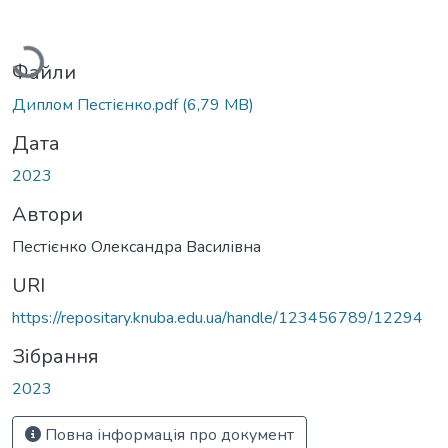
житься...
Файли
Диплом Пестієнко.pdf
(6,79 MB)
Дата
2023
Автори
Пестієнко Олександра Василівна
URI
https://repositary.knuba.edu.ua/handle/123456789/12294
Зібрання
2023
Повна інформація про документ