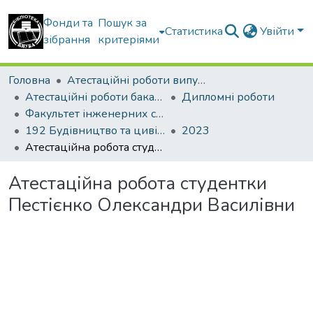
Фонди та
Пошук за
Статистика
Увійти
зібрання
критеріями
Головна
Атестаційні роботи випускників
Атестаційні роботи бакалаврів
Дипломні роботи
Факультет інженерних систем та екології
192 Будівництво та цивільна інженерія. Водопостачання та водовідведення
2023
Атестаційна робота студентки Пестієнко Олександри Василівни
Атестаційна робота студентки
Пестієнко Олександри Василівни