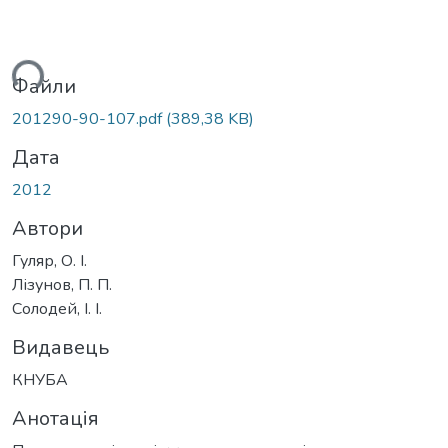
ться...
Файли
201290-90-107.pdf
(389,38 KB)
Дата
2012
Автори
Гуляр, О. І.
Лізунов, П. П.
Солодей, І. І.
Видавець
КНУБА
Анотація