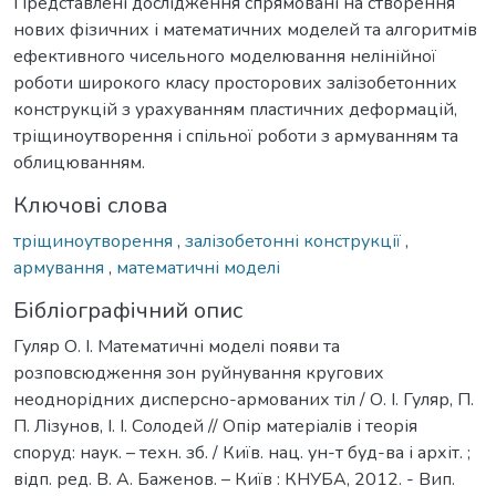
Представлені дослідження спрямовані на створення
нових фізичних і математичних моделей та алгоритмів
ефективного чисельного моделювання нелінійної
роботи широкого класу просторових залізобетонних
конструкцій з урахуванням пластичних деформацій,
тріщиноутворення і спільної роботи з армуванням та
облицюванням.
Ключові слова
тріщиноутворення
,
залізобетонні конструкції
,
армування
,
математичні моделі
Бібліографічний опис
Гуляр О. І. Математичні моделі появи та
розповсюдження зон руйнування кругових
неоднорідних дисперсно-армованих тіл / О. І. Гуляр, П.
П. Лізунов, І. І. Солодей // Опір матеріалів і теорія
споруд: наук. – техн. зб. / Київ. нац. ун-т буд-ва і архіт. ;
відп. ред. В. А. Баженов. – Київ : КНУБА, 2012. - Вип.