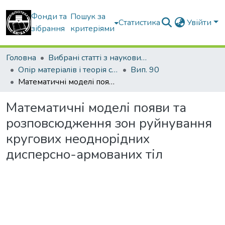
Фонди та
Пошук за
Статистика
Увійти
зібрання
критеріями
Головна
Вибрані статті з наукових збірників КНУБА
Опір матеріалів і теорія споруд
Вип. 90
Математичні моделі появи та розповсюдження зон руйнування кругових неоднорідних дисперсно-армованих тіл
Математичні моделі появи та
розповсюдження зон руйнування
кругових неоднорідних
дисперсно-армованих тіл