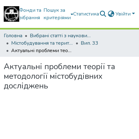
Фонди та
Пошук за
Статистика
Увійти
зібрання
критеріями
Головна
Вибрані статті з наукових збірників КНУБА
Містобудування та територіальне планування
Вип. 33
Актуальні проблеми теорії та методології містобудівних досліджень
Актуальні проблеми теорії та
методології містобудівних
досліджень