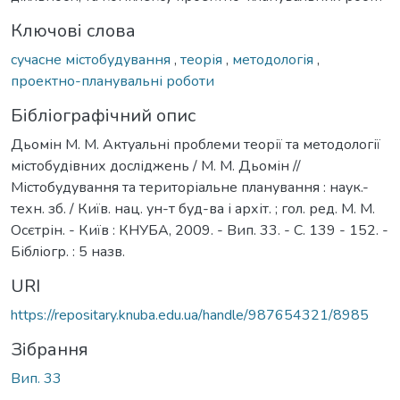
Ключові слова
сучасне містобудування
,
теорія
,
методологія
,
проектно-планувальні роботи
Бібліографічний опис
Дьомін М. М. Актуальні проблеми теорії та методології
містобудівних досліджень / М. М. Дьомін //
Містобудування та територіальне планування : наук.-
техн. зб. / Київ. нац. ун-т буд-ва і архіт. ; гол. ред. М. М.
Осєтрін. - Київ : КНУБА, 2009. - Вип. 33. - С. 139 - 152. -
Бібліогр. : 5 назв.
URI
https://repositary.knuba.edu.ua/handle/987654321/8985
Зібрання
Вип. 33