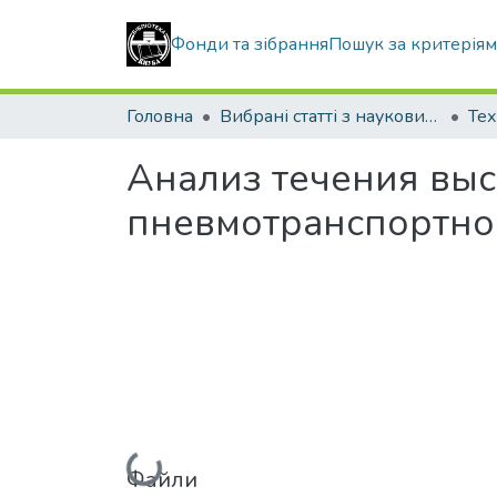
Фонди та зібрання
Пошук за критерія
Головна
Вибрані статті з наукових збірників КНУБА
Тех
Анализ течения вы
пневмотранспортно
Вантажиться...
Файли