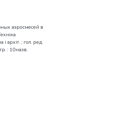
нных аэросмесей в
Техніка
і архіт. ; гол. ред.
гр. : 10назв.