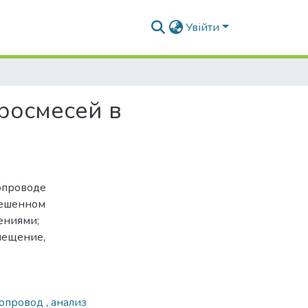
Увійти
росмесей в
опроводе
звешенном
ениями;
мещение,
бопровод
,
анализ