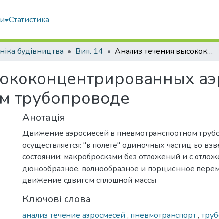
ми
Статистика
ніка будівництва
Вип. 14
Анализ течения высококонцентрированных аэросмесей в пневмотранспортном трубопроводе
сококонцентрированных аэ
м трубопроводе
Анотація
Движение аэросмесей в пневмотранспортном труб
осуществляется: "в полете" одиночных частиц во в
состоянии; макробросками без отложений и с отлож
дюнообразное, волнообразное и порционное пере
движение сдвигом сплошной массы
Ключові слова
анализ течение аэросмесей
,
пневмотранспорт
,
тру