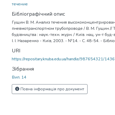
течение
Бібліографічний опис
Гущин В. М. Анализ течения высококонцентрирова
пневмотранспортном трубопроводе / В. М. Гущин // 
будівництва : наук.-техн. журн. / Київ. нац. ун-т буд-ва 
І. І. Назаренко - Київ, 2003. - №14. - С. 48-54. - Бібліо
URI
https://repositary.knuba.edu.ua/handle/987654321/1436
Зібрання
Вип. 14
Повна інформація про документ