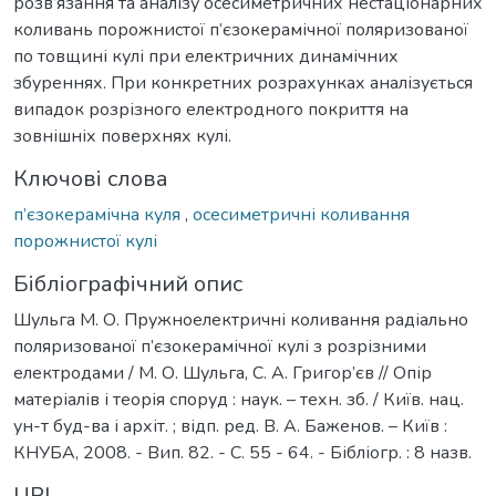
розв’язання та аналізу осесиметричних нестаціонарних
коливань порожнистої п’єзокерамічної поляризованої
по товщині кулі при електричних динамічних
збуреннях. При конкретних розрахунках аналізується
випадок розрізного електродного покриття на
зовнішніх поверхнях кулі.
Ключові слова
п’єзокерамічна куля
,
осесиметричні коливання
порожнистої кулі
Бібліографічний опис
Шульга М. О. Пружноелектричні коливання радіально
поляризованої п’єзокерамічної кулі з розрізними
електродами / М. О. Шульга, С. А. Григор’єв // Опір
матеріалів і теорія споруд : наук. – техн. зб. / Київ. нац.
ун-т буд-ва і архіт. ; відп. ред. В. А. Баженов. – Київ :
КНУБА, 2008. - Вип. 82. - С. 55 - 64. - Бібліогр. : 8 назв.
URI