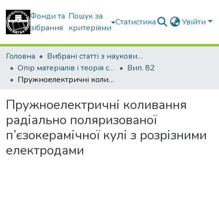
Фонди та
Пошук за
Статистика
Увійти
зібрання
критеріями
Головна
Вибрані статті з наукових збірників КНУБА
Опір матеріалів і теорія споруд
Вип. 82
Пружноелектричні коливання радіально поляризованої п’єзокерамічної кулі з розрізними електродами
Пружноелектричні коливання
радіально поляризованої
п’єзокерамічної кулі з розрізними
електродами