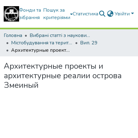
Фонди та
Пошук за
Статистика
Увійти
зібрання
критеріями
Головна
Вибрані статті з наукових збірників КНУБА
Містобудування та територіальне планування
Вип. 29
Архитектурные проекты и архитектурные реалии острова Змеиный
Архитектурные проекты и
архитектурные реалии острова
Змеиный