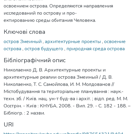
освоением острова. Определяются направления
исследований по острову и про-
ектированию среды обитания Человека.
Ключові слова
остров Змеиный
,
архитектурные проекты
,
освоение
острова
,
остров будущего
,
природная среда острова
Бібліографічний опис
Николаенко Д. В. Архитектурные проекты и
архитектурные реалии острова Змеиный / Д. В.
Николаенко, Т. С. Самойлова, И. М. Молдованов //
Містобудування та територіальне планування : наук.-
техн. зб. / Київ. нац. ун-т буд-ва і архіт. ; відп. ред. М. М.
Осєтрін. - Київ : КНУБА, 2008. - Вип. 29. - С. 182 - 188. –
Бібліогр. : 2 назви.
URI