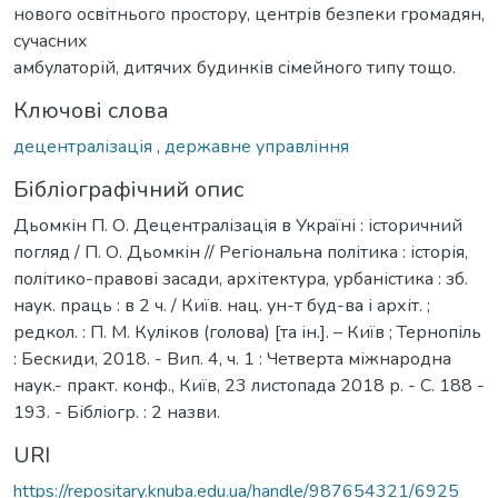
нового освітнього простору, центрів безпеки громадян,
сучасних
амбулаторій, дитячих будинків сімейного типу тощо.
Ключові слова
децентралізація
,
державне управління
Бібліографічний опис
Дьомкін П. О. Децентралізація в Україні : історичний
погляд / П. О. Дьомкін // Регіональна політика : історія,
політико-правові засади, архітектура, урбаністика : зб.
наук. праць : в 2 ч. / Київ. нац. ун-т буд-ва і архіт. ;
редкол. : П. М. Куліков (голова) [та ін.]. – Київ ; Тернопіль
: Бескиди, 2018. - Вип. 4, ч. 1 : Четверта міжнародна
наук.- практ. конф., Київ, 23 листопада 2018 р. - С. 188 -
193. - Бібліогр. : 2 назви.
URI
https://repositary.knuba.edu.ua/handle/987654321/6925