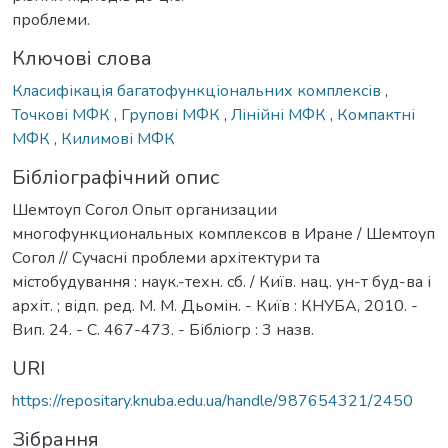
проблеми.
Ключові слова
Класифікація багатофункціональних комплексів
,
Точкові МФК
,
Групові МФК
,
Лінійні МФК
,
Компактні
МФК
,
Килимові МФК
Бібліографічний опис
Шемтоуп Согол Опыт организации
многофункциональных комплексов в Иране / Шемтоуп
Согол // Сучасні проблеми архітектури та
містобудування : наук.-техн. сб. / Київ. нац. ун-т буд-ва і
архіт. ; відп. ред. М. М. Дьомін. - Київ : КНУБА, 2010. -
Вип. 24. - С. 467-473. - Бібліогр : 3 назв.
URI
https://repositary.knuba.edu.ua/handle/987654321/2450
Зібрання