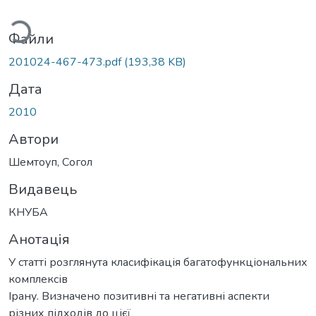
ться...
Файли
201024-467-473.pdf
(193,38 KB)
Дата
2010
Автори
Шемтоуп, Согол
Видавець
КНУБА
Анотація
У статті розглянута класифікація багатофункціональних
комплексів
Ірану. Визначено позитивні та негативні аспекти
різних підходів до цієї