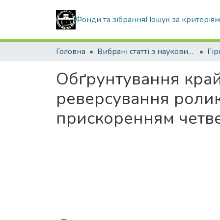
Фонди та зібрання
Пошук за критерія
Головна
Вибрані статті з наукових збірників КНУБА
Обґрунтування кра
реверсування ролик
прискоренням четв