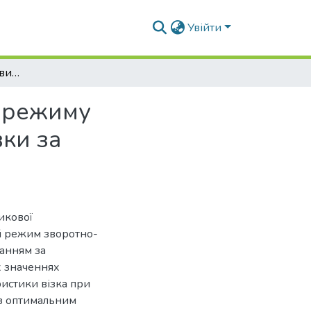
Увійти
Обґрунтування крайових ривків оптимального режиму реверсування роликової формувальної установки за прискоренням четвертого порядку
о режиму
ки за
икової
й режим зворотно-
ванням за
х значеннях
истики візка при
 з оптимальним