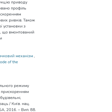
укцію приводу
довано профіль
рискоренням
вих ривків. Також
ї установки з
а, що вмонтований
и
ачковий механізм
,
ode of the
ального режиму
а прискоренням
 будівельні,
аць / Київ. нац.
УБА, 2016. – Вип. 88.