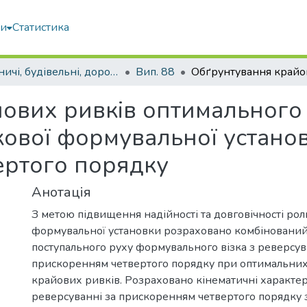
ми
Статистика
Гірничі, будівельні, дорожні та меліоративні машини
Вип. 88
йових ривків оптимальног
ової формувальної установ
ертого порядку
Анотація
З метою підвищення надійності та довговічності рол
формувальної установки розраховано комбіновани
поступального руху формувального візка з реверсу
прискоренням четвертого порядку при оптимальни
крайових ривків. Розраховано кінематичні характер
реверсуванні за прискоренням четвертого порядку