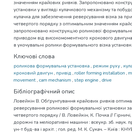
значенням крайових ривків. Запропоновано констр
установки у вигляді кулачкового механізму та побу
кулачка для забезпечення реверсування візка за п
четвертого порядку з оптимальним значенням крайо
запропоновано конструкцію роликової формувально
приводом від високомоментного крокового двигун
в укочувальні ролики формувального візка установк
Ключові слова
роликова формувальна установка
,
режим руху
,
кул
кроковий двигун
,
привід
,
roller forming installation
,
m
movement
,
cam mechanism
,
step engine
,
drive
Бібліографічний опис
Ловейкін В. Обґрунтування крайових ривків оптим
реверсування роликової формувальної установки з
четвертого порядку / В. Ловейкін, К. Почка // Гірничі,
дорожні та меліоративні машини : всеукр. зб. наук. пр
ун-т буд-ва і архіт. ; гол. ред. М. К. Сукач. – Київ : КН