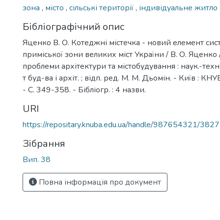
зона
,
місто
,
сільські території
,
індивідуальне житло
Бібліографічний опис
Яценко В. О. Котеджні містечка - новий елемент си
приміської зони великих міст України / В. О. Яценко /
проблеми архітектури та містобудування : наук.-техн. з
т буд-ва і архіт. ; відп. ред. М. М. Дьомін. - Київ : КН
- С. 349-358. - Бібліогр. : 4 назви.
URI
https://repositary.knuba.edu.ua/handle/987654321/3827
Зібрання
Вип. 38
Повна інформація про документ