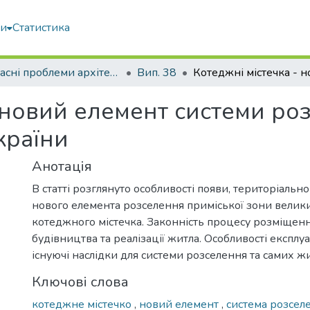
ми
Статистика
Сучасні проблеми архітектури та містобудування
Вип. 38
 новий елемент системи ро
країни
Анотація
В статті розглянуто особливості появи, територіаль
нового елемента розселення приміської зони велики
котеджного містечка. Законність процесу розміщенн
будівництва та реалізації житла. Особливості експлуа
існуючі наслідки для системи розселення та самих жи
Ключові слова
котеджне містечко
,
новий елемент
,
система розсел