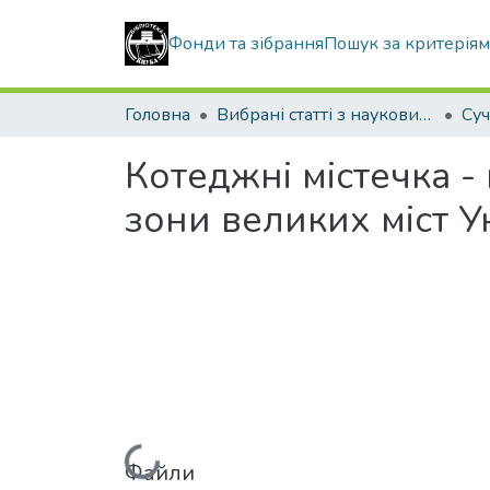
Фонди та зібрання
Пошук за критерія
Головна
Вибрані статті з наукових збірників КНУБА
Котеджні містечка -
зони великих міст У
Файли