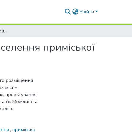
Увійти
Котеджні містечка - новий елемент системи розселення приміської зони великих міст України
зселення приміської
ного розміщення
х міст –
я, проектування,
тації. Можливі та
телів.
ення
,
приміська