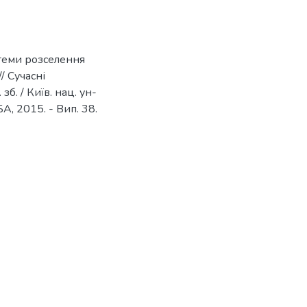
стеми розселення
/ Сучасні
б. / Київ. нац. ун-
УБА, 2015. - Вип. 38.