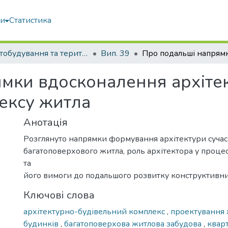
ми
Статистика
Містобудування та територіальне планування
Вип. 39
мки вдосконалення архіте
ексу житла
Анотація
Розглянуто напрямки формування архітектури сучас
багатоповерхового житла, роль архітектора у процес
та
його вимоги до подальшого розвитку конструктивни
Ключові слова
архітектурно-будівельний комплекс
,
проектування
будинків
,
багатоповерхова житлова забудова
,
квар