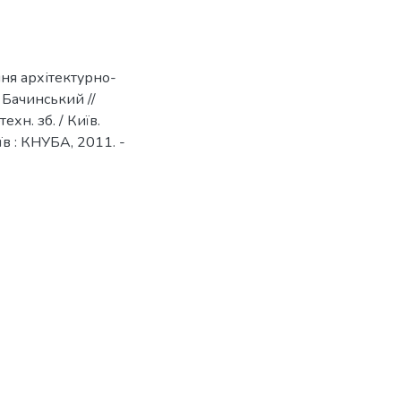
ня архітектурно-
. Бачинський //
хн. зб. / Київ.
иїв : КНУБА, 2011. -