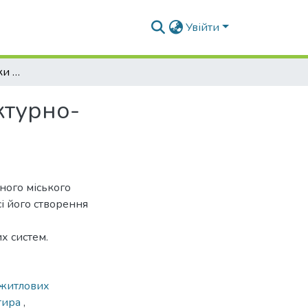
Увійти
Про подальші напрямки вдосконалення архітектурно-будівельного комплексу житла
ктурно-
ного міського
і його створення
х систем.
 житлових
тира
,