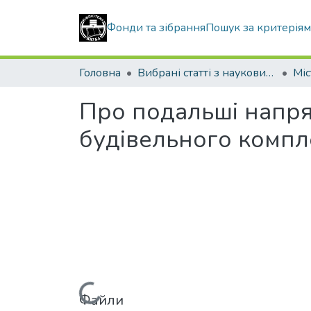
Фонди та зібрання
Пошук за критерія
Головна
Вибрані статті з наукових збірників КНУБА
Про подальші напря
будівельного компл
Файли