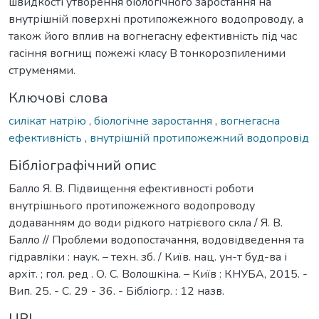
швидкості утворення біологічного заростання на
внутрішній поверхні протипожежного водопроводу, а
також його вплив на вогнегасну ефективність під час
гасіння вогнищ пожежі класу В тонкорозпиленими
струменями.
Ключові слова
силікат натрію
,
біологічне заростання
,
вогнегасна
ефективність
,
внутрішній протипожежний водопровід
Бібліографічний опис
Балло Я. В. Підвищення ефективності роботи
внутрішнього протипожежного водопроводу
додаванням до води рідкого натрієвого скла / Я. В.
Балло // Проблеми водопостачання, водовідведення та
гідравліки : наук. – техн. зб. / Київ. нац. ун-т буд-ва і
архіт. ; гол. ред . О. С. Волошкіна. – Київ : КНУБА, 2015. -
Вип. 25. - С. 29 - 36. - Бібліогр. : 12 назв.
URI