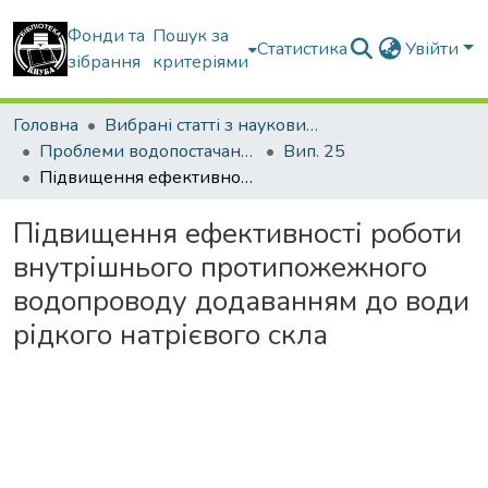
Фонди та
Пошук за
Статистика
Увійти
зібрання
критеріями
Головна
Вибрані статті з наукових збірників КНУБА
Проблеми водопостачання, водовідведення та гідравліки
Вип. 25
Підвищення ефективності роботи внутрішнього протипожежного водопроводу додаванням до води рідкого натрієвого скла
Підвищення ефективності роботи
внутрішнього протипожежного
водопроводу додаванням до води
рідкого натрієвого скла