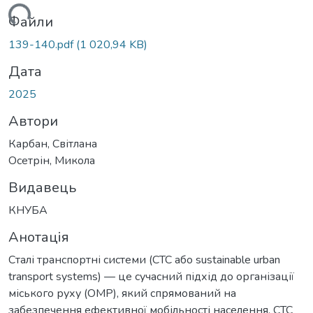
иться...
Файли
139-140.pdf
(1 020,94 KB)
Дата
2025
Автори
Карбан, Світлана
Осетрін, Микола
Видавець
КНУБА
Анотація
Сталі транспортні системи (СТС або sustainable urban
transport systems) — це сучасний підхід до організації
міського руху (ОМР), який спрямований на
забезпечення ефективної мобільності населення. СТС