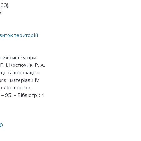
ЗЗ),
.
виток територій
йних систем при
 І. Костючик, Р. А.
ії та інновації =
ions : матеріали IV
 / Ін-т іннов.
95. – Бібліогр. : 4
90