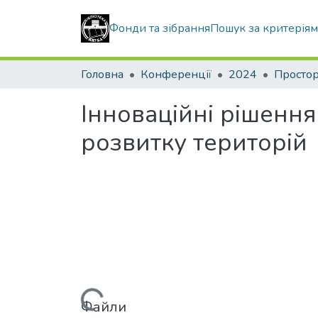
Фонди та зібрання
Пошук за критерія
Головна
Конференції
2024
Інноваційні рішенн
розвитку територій
Файли