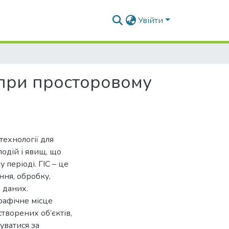
Увійти
 при просторовому
технології для
подій і явищ, що
 періоді. ГІС – це
ння, обробку,
 даних.
графічне місце
творених об’єктів,
уватися за