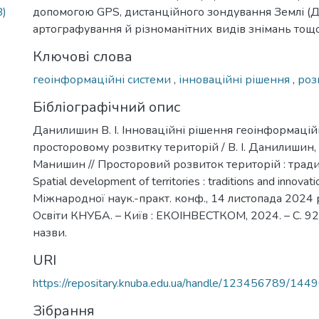
B)
допомогою GPS, дистанційного зондування Землі (Д
артографування й різноманітних видів знімань тощо
Ключові слова
геоінформаційні системи
,
інноваційні рішення
,
роз
Бібліографічний опис
Данилишин В. І. Інноваційні рішення геоінформаці
просторовому розвитку територій / В. І. Данилишин, Р.
Манишин // Просторовий розвиток територій : традиц
Spatial development of territories : traditions and innovat
Міжнародної наук.-практ. конф., 14 листопада 2024 р.
Освіти КНУБА. – Київ : ЕКОІНВЕСТКОМ, 2024. – С. 92 – 
назви.
URI
https://repositary.knuba.edu.ua/handle/123456789/144
Зібрання