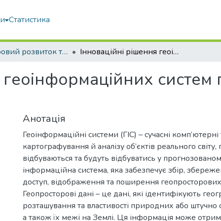
ми
Статистика
Просторовий розвиток територій: Традиції та інновації
Інноваційні рішення геоінформаційних систем при просторовому розвитку територій
я геоінформаційних систем
Анотація
Геоінформаційні системи (ГІС) – сучасні комп’ютерні 
картографування й аналізу об’єктів реального світу, 
відбуваються та будуть відбуватись у прогнозованому
інформаційна система, яка забезпечує збір, збереже
доступ, відображення та поширення геопросторових
Геопросторові дані – це дані, які ідентифікують гео
розташування та властивості природних або штучно с
а також їх межі на Землі. Ця інформація може отрим